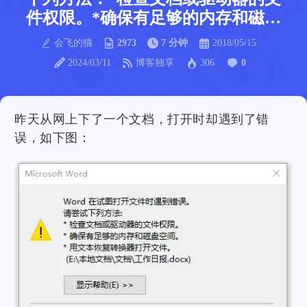
件权限。*确保有足够的内存和磁盘
空间。。。
会飞的猫
2973
7 分钟
2018/05/15
2024/03/11
博客独享
306
0
昨天从网上下了一个文档，打开时却遇到了错
误，如下图：