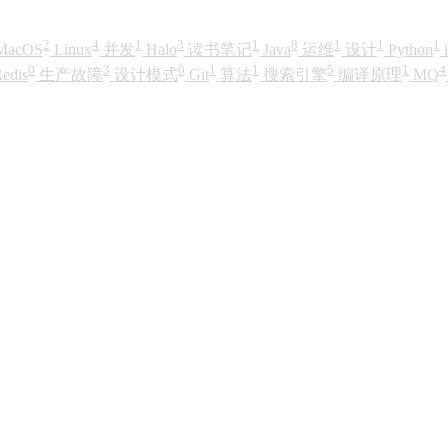
2
4
1
3
1
8
1
1
1
MacOS
Linux
并发
Halo
读书笔记
Java
运维
设计
Python
0
3
0
1
1
5
1
4
edis
生产故障
设计模式
Git
算法
搜索引擎
编译原理
MQ