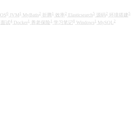
0
1
2
1
2
5
2
5
iOS
JVM
MyBatis
折腾
效率
Elasticsearch
源码
环境搭建
4
1
1
8
1
2
面试
Docker
养老保险
学习笔记
Windows
MySQL