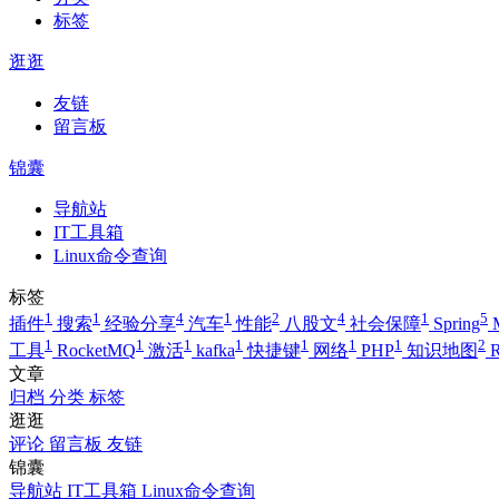
标签
逛逛
友链
留言板
锦囊
导航站
IT工具箱
Linux命令查询
标签
1
1
4
1
2
4
1
5
插件
搜索
经验分享
汽车
性能
八股文
社会保障
Spring
1
1
1
1
1
1
1
2
工具
RocketMQ
激活
kafka
快捷键
网络
PHP
知识地图
R
文章
归档
分类
标签
逛逛
评论
留言板
友链
锦囊
导航站
IT工具箱
Linux命令查询