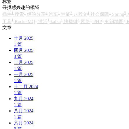
标签
寻找感兴趣的领域
1
1
4
1
2
4
1
5
插件
搜索
经验分享
汽车
性能
八股文
社会保障
Spring
1
1
1
1
1
1
1
2
工具
RocketMQ
激活
kafka
快捷键
网络
PHP
知识地图
R
文章
十月 2025
1
篇
四月 2025
3
篇
二月 2025
1
篇
一月 2025
1
篇
十二月 2024
1
篇
九月 2024
1
篇
八月 2024
1
篇
六月 2024
9
篇