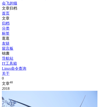
会飞的猫
文章归档
首页
文章
归档
分类
标签
逛逛
友链
留言板
锦囊
导航站
IT工具箱
Linux命令查询
关于
0
48
文章
2018