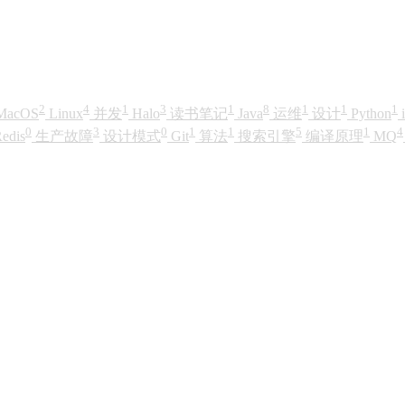
2
4
1
3
1
8
1
1
1
MacOS
Linux
并发
Halo
读书笔记
Java
运维
设计
Python
0
3
0
1
1
5
1
4
edis
生产故障
设计模式
Git
算法
搜索引擎
编译原理
MQ