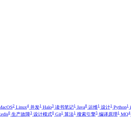
2
4
1
3
1
8
1
1
1
MacOS
Linux
并发
Halo
读书笔记
Java
运维
设计
Python
0
3
0
1
1
5
1
4
edis
生产故障
设计模式
Git
算法
搜索引擎
编译原理
MQ