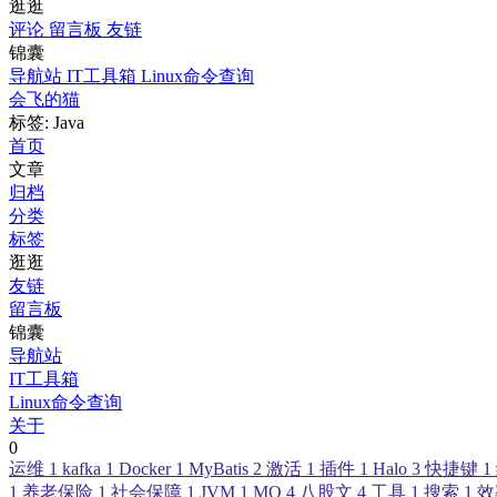
逛逛
评论
留言板
友链
锦囊
导航站
IT工具箱
Linux命令查询
会飞的猫
标签: Java
首页
文章
归档
分类
标签
逛逛
友链
留言板
锦囊
导航站
IT工具箱
Linux命令查询
关于
0
运维
1
kafka
1
Docker
1
MyBatis
2
激活
1
插件
1
Halo
3
快捷键
1
1
养老保险
1
社会保障
1
JVM
1
MQ
4
八股文
4
工具
1
搜索
1
效