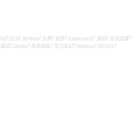
0
1
2
1
2
5
2
5
iOS
JVM
MyBatis
折腾
效率
Elasticsearch
源码
环境搭建
4
1
1
8
1
2
面试
Docker
养老保险
学习笔记
Windows
MySQL