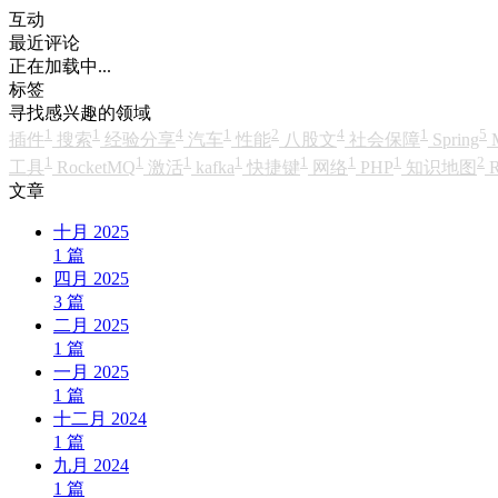
互动
最近评论
正在加载中...
标签
寻找感兴趣的领域
1
1
4
1
2
4
1
5
插件
搜索
经验分享
汽车
性能
八股文
社会保障
Spring
1
1
1
1
1
1
1
2
工具
RocketMQ
激活
kafka
快捷键
网络
PHP
知识地图
R
文章
十月 2025
1
篇
四月 2025
3
篇
二月 2025
1
篇
一月 2025
1
篇
十二月 2024
1
篇
九月 2024
1
篇