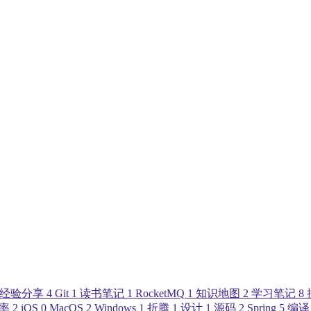
经验分享
4
Git
1
读书笔记
1
RocketMQ
1
知识地图
2
学习笔记
8
率
2
iOS
0
MacOS
2
Windows
1
折腾
1
设计
1
源码
2
Spring
5
编译