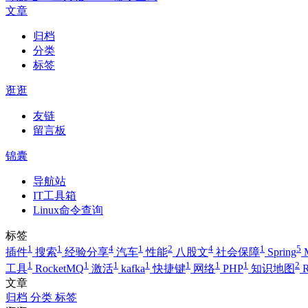
文章
归档
分类
标签
逛逛
友链
留言板
锦囊
导航站
IT工具箱
Linux命令查询
标签
1
1
4
1
2
4
1
5
插件
搜索
经验分享
汽车
性能
八股文
社会保障
Spring
1
1
1
1
1
1
1
2
工具
RocketMQ
激活
kafka
快捷键
网络
PHP
知识地图
R
文章
归档
分类
标签