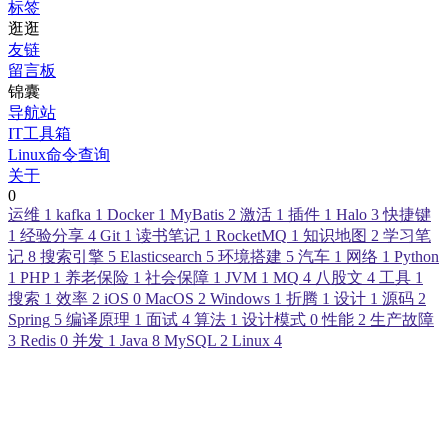
标签
逛逛
友链
留言板
锦囊
导航站
IT工具箱
Linux命令查询
关于
0
运维
1
kafka
1
Docker
1
MyBatis
2
激活
1
插件
1
Halo
3
快捷键
1
经验分享
4
Git
1
读书笔记
1
RocketMQ
1
知识地图
2
学习笔
记
8
搜索引擎
5
Elasticsearch
5
环境搭建
5
汽车
1
网络
1
Python
1
PHP
1
养老保险
1
社会保障
1
JVM
1
MQ
4
八股文
4
工具
1
搜索
1
效率
2
iOS
0
MacOS
2
Windows
1
折腾
1
设计
1
源码
2
Spring
5
编译原理
1
面试
4
算法
1
设计模式
0
性能
2
生产故障
3
Redis
0
并发
1
Java
8
MySQL
2
Linux
4