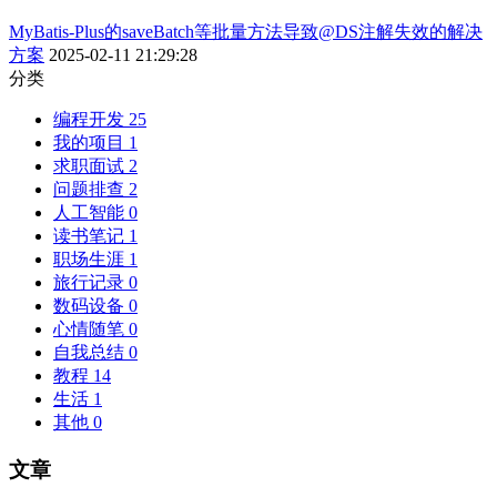
MyBatis-Plus的saveBatch等批量方法导致@DS注解失效的解决
方案
2025-02-11 21:29:28
分类
编程开发
25
我的项目
1
求职面试
2
问题排查
2
人工智能
0
读书笔记
1
职场生涯
1
旅行记录
0
数码设备
0
心情随笔
0
自我总结
0
教程
14
生活
1
其他
0
文章