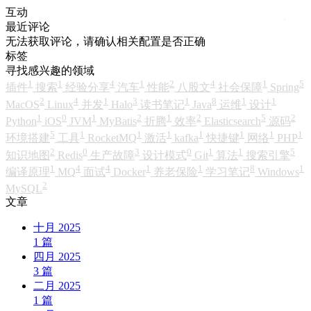
互动
最近评论
无法获取评论，请确认相关配置是否正确
标签
寻找感兴趣的领域
1
1
4
1
2
4
1
5
插件
搜索
经验分享
汽车
性能
八股文
社会保障
Spring
2
4
1
3
1
8
1
1
MacOS
Linux
并发
Halo
读书笔记
Java
运维
设计
1
0
1
2
1
2
5
2
Python
iOS
JVM
MyBatis
折腾
效率
Elasticsearch
源码
5
1
1
1
1
1
1
1
环境搭建
工具
RocketMQ
激活
kafka
快捷键
网络
PHP
2
0
3
0
1
1
5
知识地图
Redis
生产故障
设计模式
Git
算法
搜索引擎
1
4
4
1
1
8
1
编译原理
MQ
面试
Docker
养老保险
学习笔记
Windows
2
MySQL
文章
十月 2025
1
篇
四月 2025
3
篇
二月 2025
1
篇