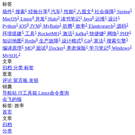
标签
1
1
4
1
2
4
1
5
插件
搜索
经验分享
汽车
性能
八股文
社会保障
Spring
2
4
1
3
1
8
1
1
MacOS
Linux
并发
Halo
读书笔记
Java
运维
设计
1
0
1
2
1
2
5
2
Python
iOS
JVM
MyBatis
折腾
效率
Elasticsearch
源码
5
1
1
1
1
1
1
1
环境搭建
工具
RocketMQ
激活
kafka
快捷键
网络
PHP
2
0
3
0
1
1
5
知识地图
Redis
生产故障
设计模式
Git
算法
搜索引擎
1
4
4
1
1
8
1
编译原理
MQ
面试
Docker
养老保险
学习笔记
Windows
2
MySQL
文章
归档
分类
标签
逛逛
评论
留言板
友链
锦囊
导航站
IT工具箱
Linux命令查询
会飞的猫
标签: 效率
首页
文章
归档
分类