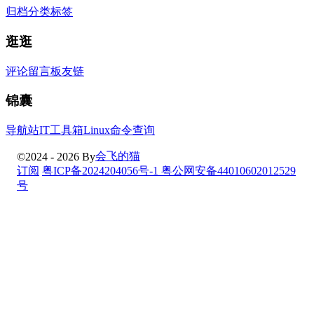
归档
分类
标签
逛逛
评论
留言板
友链
锦囊
导航站
IT工具箱
Linux命令查询
会飞的猫
©2024 - 2026 By
订阅
粤ICP备2024204056号-1
粤公网安备44010602012529
号