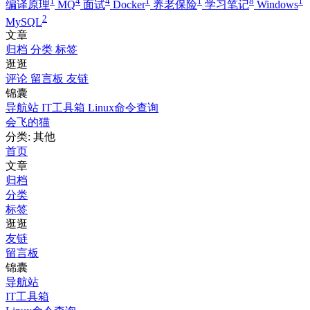
1
4
4
1
1
8
1
编译原理
MQ
面试
Docker
养老保险
学习笔记
Windows
2
MySQL
文章
归档
分类
标签
逛逛
评论
留言板
友链
锦囊
导航站
IT工具箱
Linux命令查询
会飞的猫
分类: 其他
首页
文章
归档
分类
标签
逛逛
友链
留言板
锦囊
导航站
IT工具箱