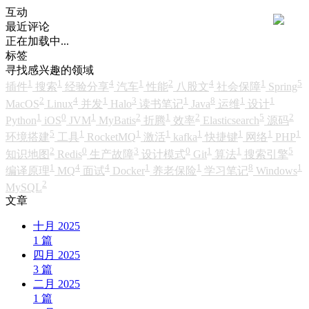
互动
最近评论
正在加载中...
标签
寻找感兴趣的领域
1
1
4
1
2
4
1
5
插件
搜索
经验分享
汽车
性能
八股文
社会保障
Spring
2
4
1
3
1
8
1
1
MacOS
Linux
并发
Halo
读书笔记
Java
运维
设计
1
0
1
2
1
2
5
2
Python
iOS
JVM
MyBatis
折腾
效率
Elasticsearch
源码
5
1
1
1
1
1
1
1
环境搭建
工具
RocketMQ
激活
kafka
快捷键
网络
PHP
2
0
3
0
1
1
5
知识地图
Redis
生产故障
设计模式
Git
算法
搜索引擎
1
4
4
1
1
8
1
编译原理
MQ
面试
Docker
养老保险
学习笔记
Windows
2
MySQL
文章
十月 2025
1
篇
四月 2025
3
篇
二月 2025
1
篇