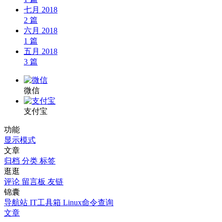
七月 2018
2
篇
六月 2018
1
篇
五月 2018
3
篇
微信
支付宝
功能
显示模式
文章
归档
分类
标签
逛逛
评论
留言板
友链
锦囊
导航站
IT工具箱
Linux命令查询
文章