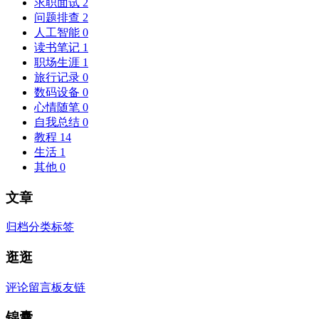
求职面试
2
问题排查
2
人工智能
0
读书笔记
1
职场生涯
1
旅行记录
0
数码设备
0
心情随笔
0
自我总结
0
教程
14
生活
1
其他
0
文章
归档
分类
标签
逛逛
评论
留言板
友链
锦囊