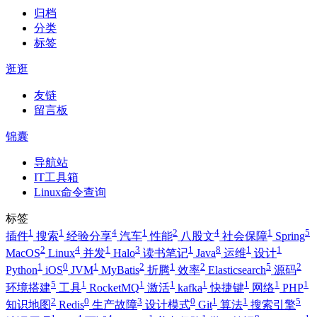
归档
分类
标签
逛逛
友链
留言板
锦囊
导航站
IT工具箱
Linux命令查询
标签
1
1
4
1
2
4
1
5
插件
搜索
经验分享
汽车
性能
八股文
社会保障
Spring
2
4
1
3
1
8
1
1
MacOS
Linux
并发
Halo
读书笔记
Java
运维
设计
1
0
1
2
1
2
5
2
Python
iOS
JVM
MyBatis
折腾
效率
Elasticsearch
源码
5
1
1
1
1
1
1
1
环境搭建
工具
RocketMQ
激活
kafka
快捷键
网络
PHP
2
0
3
0
1
1
5
知识地图
Redis
生产故障
设计模式
Git
算法
搜索引擎