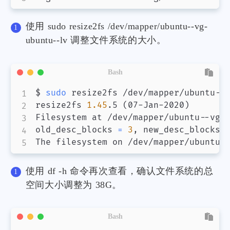
使用 sudo resize2fs /dev/mapper/ubuntu--vg-
ubuntu--lv 调整文件系统的大小。
Bash
$ 
sudo
 resize2fs /dev/mapper/ubuntu--v
resize2fs 
1.45
.5 
(
07-Jan-2020
)
Filesystem at /dev/mapper/ubuntu--vg-
old_desc_blocks 
=
3
, new_desc_blocks 
The filesystem on /dev/mapper/ubuntu-
使用 df -h 命令再次查看，确认文件系统的总
空间大小调整为 38G。
Bash