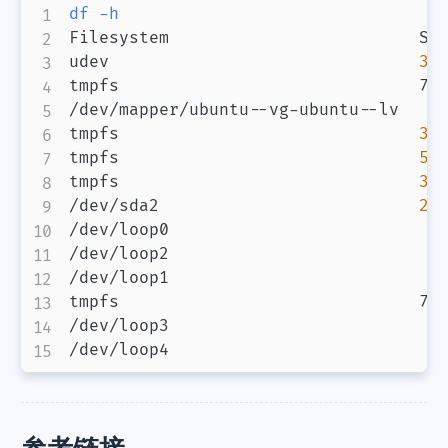
df
-h
Filesystem                         Siz
udev                               
3
.
tmpfs                              79
/dev/mapper/ubuntu--vg-ubuntu--lv   3
tmpfs                              
3
.
微信
支付宝
tmpfs                              
5
.
tmpfs                              
3
.
/dev/sda2                          
2
.
/dev/loop0                          6
/dev/loop2                          5
/dev/loop1                          9
tmpfs                              79
/dev/loop3                          5
/dev/loop4                          6