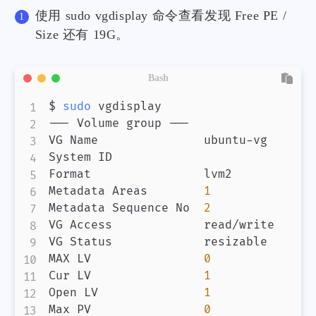
使用 sudo vgdisplay 命令查看发现 Free PE /
Size 还有 19G。
Bash
$ 
sudo
 vgdisplay

--- Volume group ---

VG Name               ubuntu-vg

System ID             

Format                lvm2

Metadata Areas        
1
Metadata Sequence No  
2
VG Access             read/write

VG Status             resizable

MAX LV                
0
Cur LV                
1
Open LV               
1
Max PV                
0