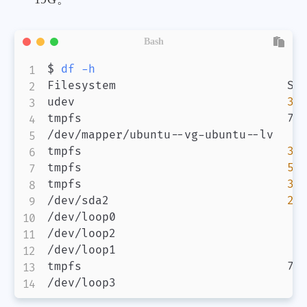
Bash
$ 
df
-h
Filesystem                         Siz
udev                               
3
.
tmpfs                              79
/dev/mapper/ubuntu--vg-ubuntu--lv   1
tmpfs                              
3
.
tmpfs                              
5
.
tmpfs                              
3
.
/dev/sda2                          
2
.
/dev/loop0                          6
/dev/loop2                          5
/dev/loop1                          9
tmpfs                              79
/dev/loop3                          5