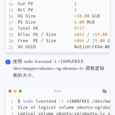
Cur PV                
1
Act PV                
1
VG Size               
<
38.00
 GiB

PE Size               
4.00
 MiB

Total PE              
9727
Alloc PE / Size       
4863
 / 
<
19.00
 Gi
Free  PE / Size       
4864
 / 
19.00
 GiB
VG UUID               NuEjzH-CKXm-W6l
使用 sudo lvextend -l +100%FREE
/dev/mapper/ubuntu--vg-ubuntu--lv 调整逻辑
卷的大小。
Bash
$ 
sudo
 lvextend 
-l
 +100%FREE /dev/mapp
Size of logical volume ubuntu-vg/ubun
Logical volume ubuntu-vg/ubuntu-lv su